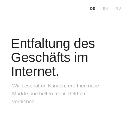
DE
____
EN
____
RU
Entfaltung des
Geschäfts im
Internet.
Wir beschaffen Kunden, eröffnen neue
Märkte und helfen mehr Geld zu
verdienen.